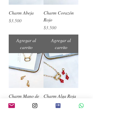
Charm Abeja
Charm Corazón
Rojo
Precio
$3.500
Precio
$3.500
Agregar al
Agregar al
carrito
carrito
Charm Mano de
Charm Alga Roja
la suerte
Precio
$3.500
Precio
$4.500
Agregar al
Agregar al