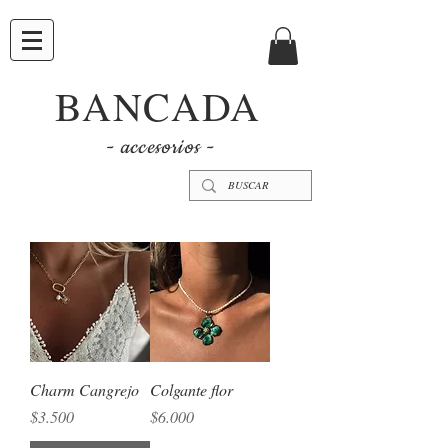
BANCADA
- accesorios -
Charm Cangrejo
Colgante flor
Precio
Precio
$3.500
$6.000